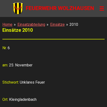
Zum
FEUERWEHR WOLZHAUSEN
Hauptinhalt
springen
Home
»
Einsatzabteilung
»
Einsätze
»
2010
Einsätze 2010
Nr.
6
am:
25: November
Stichwort:
Unklares Feuer
Ort:
Kleingladenbach