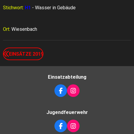
Stichwort:
H1
- Wasser in Gebäude
Ort:
Wiesenbach
EINSÄTZE 2019
Einsatzabteilung
F
I
A
N
C
S
E
T
Jugendfeuerwehr
B
A
O
G
O
R
F
I
K
A