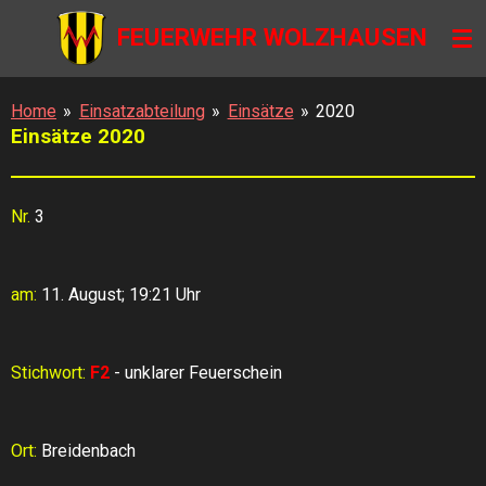
Zum
FEUERWEHR WOLZHAUSEN
Hauptinhalt
springen
Home
»
Einsatzabteilung
»
Einsätze
»
2020
Einsätze 2020
Nr.
3
am:
11. August; 19:21 Uhr
Stichwort:
F2
- unklarer Feuerschein
Ort:
Breidenbach