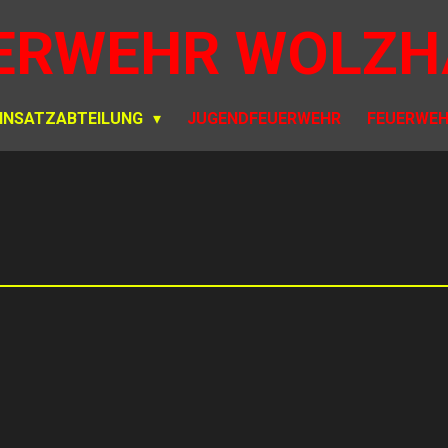
ERWEHR WOLZH
INSATZABTEILUNG
JUGENDFEUERWEHR
FEUERWEH