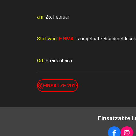
am:
26. Februar
Stichwort:
F BMA
- ausgelöste Brandmeldeanl
Ort:
Breidenbach
EINSÄTZE 2018
Einsatzabteil
F
I