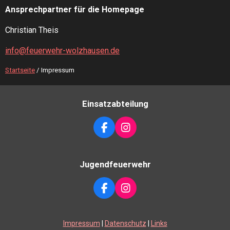
Ansprechpartner für die Homepage
Christian Theis
info@feuerwehr-wolzhausen.de
Startseite
/ Impressum
Einsatzabteilung
F
I
A
N
C
S
E
T
Jugendfeuerwehr
B
A
O
G
O
R
F
I
K
A
A
N
M
C
S
E
T
Impressum
|
Datenschutz
|
Links