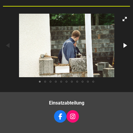
Einsatzabteilung
F
I
A
N
C
S