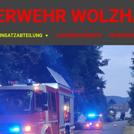
ERWEHR WOLZH
INSATZABTEILUNG
JUGENDFEUERWEHR
FEUERWEH