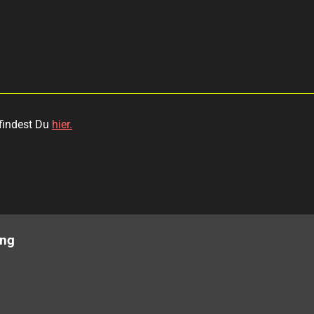
findest Du
hier.
ung