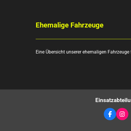
Ehemalige Fahrzeuge
Eine Übersicht unserer ehemaligen Fahrzeuge 
Einsatzabteil
F
I
A
N
C
S